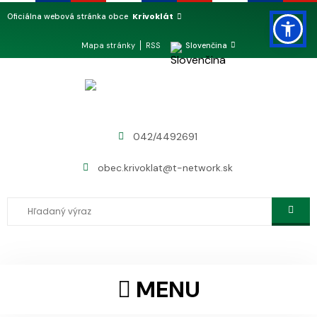
Krivoklát
Oficiálna webová stránka obce
Mapa stránky
RSS
Slovenčina
042/4492691
obec.krivoklat@t-network.sk
MENU