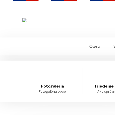
Krivoklát
Oficiálna webová stránka obce
Obec
Fotogaléria
Triedenie
Fotogaléria obce
Ako správne