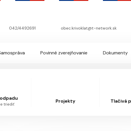
042/4492691
obec.krivoklat@t-network.sk
Samospráva
Povinné zverejňovanie
Dokumenty
 odpadu
Projekty
Tlačivá 
 triediť