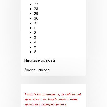
27
28
29
30
31
1
2
3
4
5
6
Najbližšie udalosti
Žiadne udalosti
Týmto Vám oznamujeme, že dohľad nad
spracovaním osobných údajov v našej
spoločnosti zabezpečuje firma