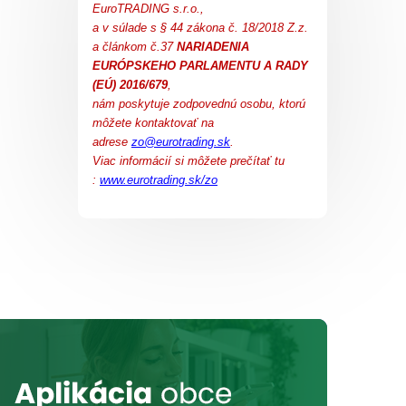
EuroTRADING s.r.o.,
a v súlade s § 44 zákona č. 18/2018 Z.z.
a článkom č.37
NARIADENIA
EURÓPSKEHO PARLAMENTU A RADY
(EÚ) 2016/679
,
nám poskytuje zodpovednú osobu, ktorú
môžete kontaktovať na
adrese
zo@eurotrading.sk
.
Viac informácií si môžete prečítať tu
:
www.eurotrading.sk/zo